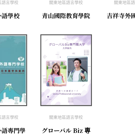
區語言學校
關東地區語言學校
關東地區語
外語學校
青山國際教育學院
吉祥寺外
區語言學校
關東地區語言學校
外語專門學
グローバル Biz 専