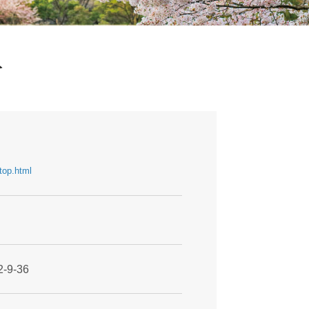
科
/top.html
9-36