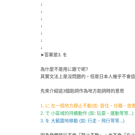
↓
↓
↓
↓
↓
↓
↓
➤答案是3. を
為什麼不是用に跟で呢?
其實文法上是沒問題的，但是日本人幾乎不會
先來介紹這3個助詞作為地方助詞時的意思
1. に 在一個地方靜止不動(如: 居住、任職、放置等
2. で 小區域的持續動作 (如: 玩耍、運動等等...)
3. を 大範圍地移動 (如: 行走、飛行等等...)