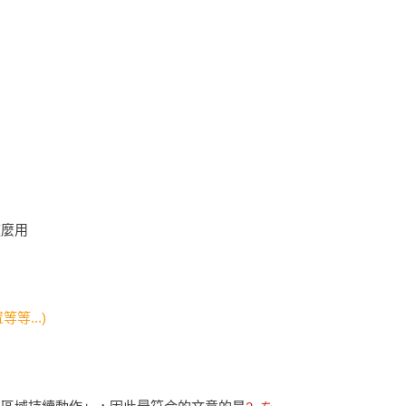
這麼用
等...)