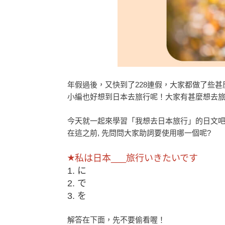
年假過後，又快到了228連假，大家都做了些
小編也好想到日本去旅行呢！大家有甚麼想去
今天就一起來學習「我想去日本旅行」的日文吧
在這之前, 先問問大家助詞要使用哪一個呢?
私は日本___旅行いきたいです
★
1. に
2. で
3. を
解答在下面，先不要偷看喔！