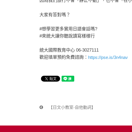
因為我們旅行不會「靜止不動」，也不會「在
大家有答對嗎？
#想學習更多實用日語會話嗎?
#來統大讓你聽說讀寫樣樣行
統大國際教育中心 06-3027111
歡迎填單預約免費諮詢：
https://pse.is/3n4nav
【日文小教室-自他動詞】