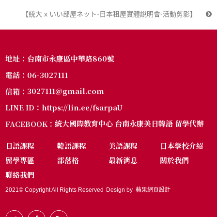
【統大 x いい部屋ネット-日本租屋實體說明會-活動剪影】
台南市永康區中華路860號
地址：
06-3027111
電話：
3027111@gmail.com
信箱：
https://lin.ee/fsarpaU
LINE ID：
統大國際教育中心 台南永康美日韓語 留學代辦
FACEBOOK：
日語課程
韓語課程
美語課程
日本學校介紹
留學專區
部落格
最新消息
關於我們
聯絡我們
2021© Copyright All Rights Reserved
Design by
蘋果網頁設計