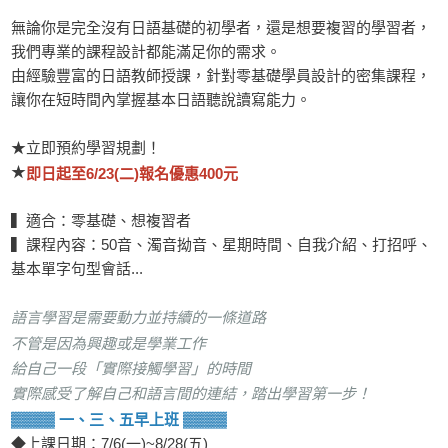
無論你是完全沒有日語基礎的初學者，還是想要複習的學習者，
我們專業的課程設計都能滿足你的需求。
由經驗豐富的日語教師授課，針對零基礎學員設計的密集課程，
讓你在短時間內掌握基本日語聽說讀寫能力。
★立即預約學習規劃！
★
即日起至6/23(二)報名優惠400元
▍適合：零基礎、想複習者
▍課程內容：50音、濁音拗音、星期時間、自我介紹、打招呼、
基本單字句型會話...
語言學習是需要動力並持續的一條道路
不管是因為興趣或是學業工作
給自己一段「實際接觸學習」的時間
實際感受了解自己和語言間的連結，踏出學習第一步！
▓▓▓▓
▓▓▓▓
一、三、五早上班
◆上課日期：7/6(一)~8/28(五)