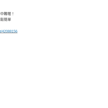
像中難喔！
輕鬆簡單
ost/42088156