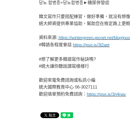
당뇨 합병증=당뇨합병증►糖尿併發症
韓文寫作只要搭配練習，做好準備，就沒有想
統大師資提供專業協助，幫助您在檢定路上更
資料來源:
https://wintergreen.pixnet.net/blog/p
#韓語各程度會話
https://pse.is/3l2aet
#想了解更多韓語寫作秘訣嗎?
#統大讓你聽說讀寫樣樣行
歡迎來電免費諮詢或私訊小編
統大國際教育中心 06-3027111
歡迎填單預約免費諮詢：
https://pse.is/3n4nav