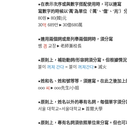
●在表示次序或與數字搭配使用時，可以連寫
寫數字的時候以‘萬’為單位（‘萬’、‘億’、‘兆’）
80원►80(韓)元
30
689만►30億680萬
억
●連用兩個詞或是列舉兩個詞時，須分寫
쌤
교장►老師兼校長
겸
●原則上，補助動詞/形容詞須分寫。但根據情
불이
= 불이
►滅火
꺼져 간다
꺼져간다
●姓和名、姓和號等等，須連寫。在此之後加上
ooo
►ooo先生/小姐
씨
●原則上，姓名以外的專有名詞，每個單字須分
서울 대학교=서울대학교►首爾大學
●原則上，專有名詞須依照單位來分寫。但也可