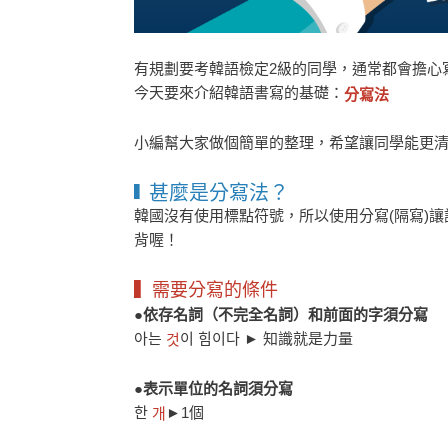
有規劃要考韓語檢定2級的同學，通常都會擔心
今天要來介紹韓語書寫的基礎：
分寫法
小編幫大家做個簡單的整理，希望讓同學能更
甚麼是分寫法？
▍
韓國沒有使用標點符號，所以使用分寫(隔寫)
背喔！
▍需要分寫的條件
●依存名詞（不完全名詞）和前面的字須分寫
아는
이 힘이다 ► 知識就是力量
것
●表示單位的名詞須分寫
한
►1個
개