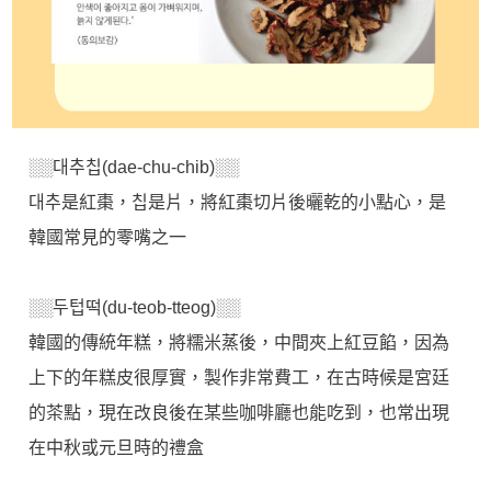
░░대추칩(dae-chu-chib)░░
대추是紅棗，칩是片，將紅棗切片後曬乾的小點心，是
韓國常見的零嘴之一
░░두텁떡(du-teob-tteog)░░
韓國的傳統年糕，將糯米蒸後，中間夾上紅豆餡，因為
上下的年糕皮很厚實，製作非常費工，在古時候是宮廷
的茶點，現在改良後在某些咖啡廳也能吃到，也常出現
在中秋或元旦時的禮盒