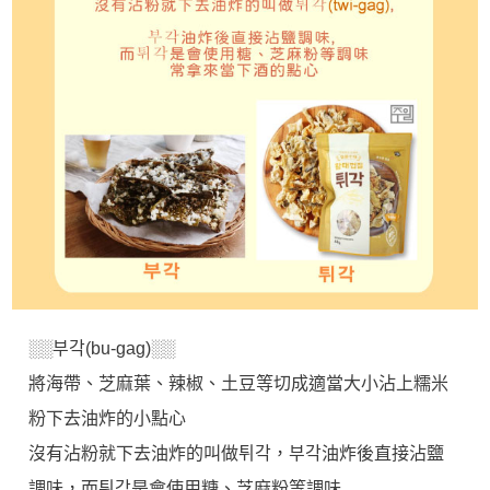
░░부각(bu-gag)░░
將海帶、芝麻葉、辣椒、土豆等切成適當大小沾上糯米
粉下去油炸的小點心
沒有沾粉就下去油炸的叫做튀각，부각油炸後直接沾鹽
調味，而튀각是會使用糖、芝麻粉等調味