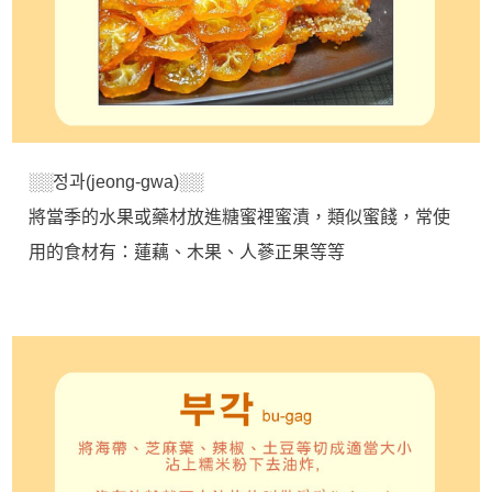
░░정과(jeong-gwa)░░
將當季的水果或藥材放進糖蜜裡蜜漬，類似蜜餞，常使
用的食材有：蓮藕、木果、人蔘正果等等