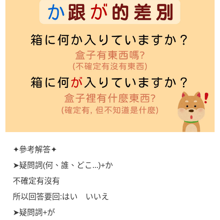
✦參考解答✦
➤疑問詞(何、誰、どこ...)+か
不確定有沒有
所以回答要回:はい いいえ
➤疑問詞+が