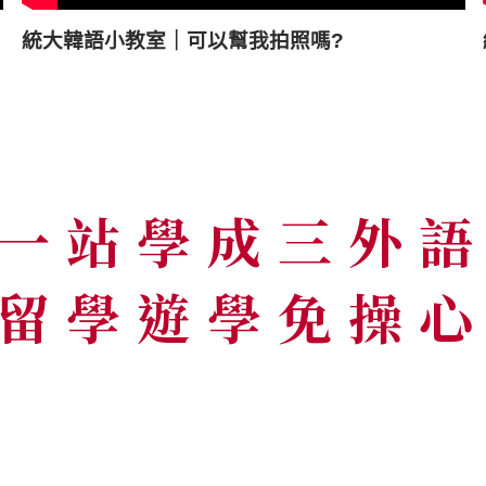
統大韓語小教室｜可以幫我拍照嗎?
一站學成三外
留學遊學免操