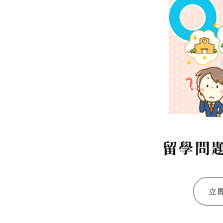
留學問
立