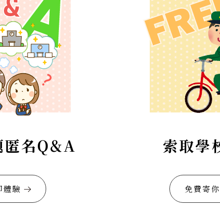
題匿名Q&A
索取學
即體驗
免費寄你